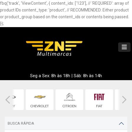
fbq('track', 'ViewContent', { content_ids: ['123'], // 'REQUIRED': array of
product IDs content_type: 'product', // RECOMMENDED: Either product
or product_group based on the content_ids or contents being passed.
});
Seg a Sex: 8h às 18h | Sáb: 8h às 14h
CHERY
CHEVROLET
CITROEN
FIAT
FOR
BUSCA RÁPIDA