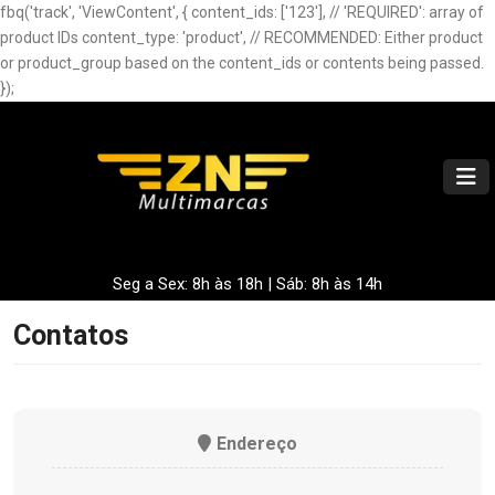
fbq('track', 'ViewContent', { content_ids: ['123'], // 'REQUIRED': array of
product IDs content_type: 'product', // RECOMMENDED: Either product
or product_group based on the content_ids or contents being passed.
});
Seg a Sex: 8h às 18h | Sáb: 8h às 14h
Contatos
Endereço